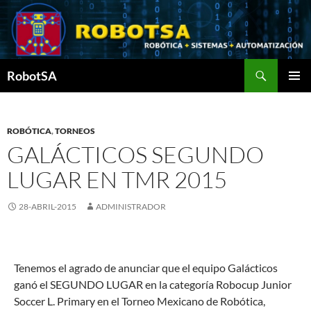
Saltar
al
contenido
Buscar
RobotSA
MENÚ
PRINCI
ROBÓTICA
,
TORNEOS
GALÁCTICOS SEGUNDO
LUGAR EN TMR 2015
28-ABRIL-2015
ADMINISTRADOR
Tenemos el agrado de anunciar que el equipo Galácticos
ganó el SEGUNDO LUGAR en la categoría Robocup Junior
Soccer L. Primary en el Torneo Mexicano de Robótica,