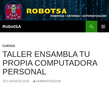
Saltar
al
contenido
Buscar
RobotSA
MENÚ
PRINCI
CURSOS
TALLER ENSAMBLA TU
PROPIA COMPUTADORA
PERSONAL
5-AGOSTO-2018
ADMINISTRADOR