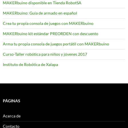
MAKERbuino disponible en Tienda RobotSA
MAKERbuino: Guía de armado en español
Crea tu propia consola de juegos con MAKERbuino
MAKERbuino kit estándar PREORDEN con descuento
Arma tu propia consola de juegos portátil con MAKERbuino
Curso-Taller robótica para niños y jóvenes 2017
Instituto de Robótica de Xalapa
PÁGINAS
Acerca de
Contacto