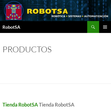
Saltar
al
contenido
Buscar
RobotSA
MENÚ
PRINCI
PRODUCTOS
Tienda RobotSA
Tienda RobotSA