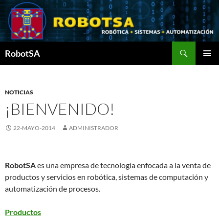
Saltar
al
contenido
Buscar
RobotSA
MENÚ
PRINCI
NOTICIAS
¡BIENVENIDO!
22-MAYO-2014
ADMINISTRADOR
RobotSA
es una empresa de tecnología enfocada a la venta de
productos y servicios en robótica, sistemas de computación y
automatización de procesos.
Productos